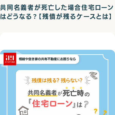
共同名義者が死亡した場合住宅ローン
空き家
はどうなる？【残債が残るケースとは】
事故物件
再建築不可物件
一般仲介・売買など
よくあるご質問
社長ブログ
採用情報
0120-8080-39
Tel.