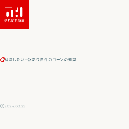
解決したい
訳あり物件のローンの知識
HOME
会社紹介/アクセス
2024.03.25
共有持分（共有名義）
底地